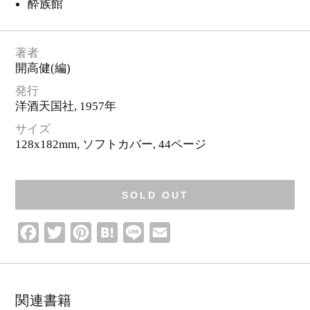
ロ
酔族館
ゴ
・
ピ
ク
ト
グ
著者
ラ
ム
開高健
(編)
発行
洋酒天国社
, 1957年
サイズ
128x182mm, ソフトカバー,
44ページ
SOLD OUT
F
T
P
H
L
E
a
w
i
a
i
m
c
i
n
t
n
a
e
t
t
e
e
i
関連書籍