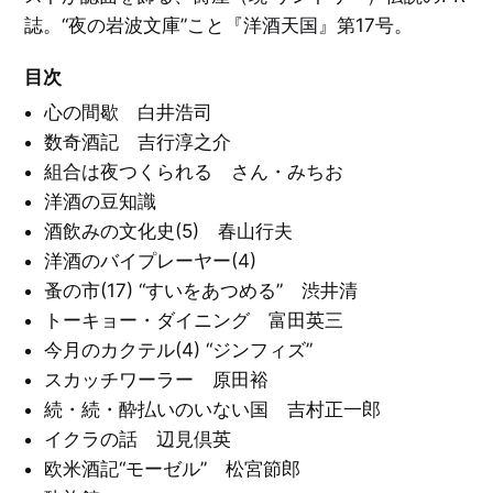
ン
福
誌。“夜の岩波文庫”こと『洋酒天国』第17号。
田
ア
繁
ン
絵
雄
ク
本
ル
目次
／
ト
イ
柳
リ
ラ
原
心の間歇 白井浩司
ス
ス
良
と
ト
平
洋
数奇酒記 吉行淳之介
レ
酒
ー
天
シ
組合は夜つくられる さん・みちお
タ
国
ョ
グ
ン
一
洋酒の豆知識
覧
E
を
酒飲みの文化史(5) 春山行夫
X
音
見
P
楽
る
O
洋酒のバイプレーヤー(4)
／
'
映
7
画
蚤の市(17) “すいをあつめる” 渋井清
0
／
大
演
トーキョー・ダイニング 富田英三
阪
劇
万
今月のカクテル(4) “ジンフィズ”
博
と
文
そ
スカッチワーラー 原田裕
学
の
／
周
詩
続・続・酔払いのいない国 吉村正一郎
辺
／
エ
イクラの話 辺見倶英
ッ
C
セ
欧米酒記“モーゼル” 松宮節郎
I
イ
・