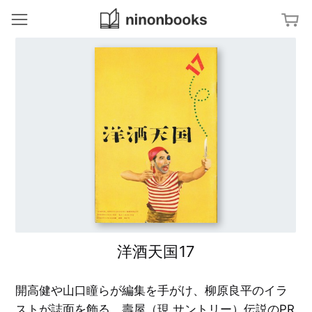
ninonbooks
冊
ジャンルから探す
ア
特集から探す
ー
ト
／
文
タグから探す
デ
字
ザ
・
イ
タ
ン
M
キーワードから探す
イ
a
ポ
p
グ
建
ラ
築
フ
／
D
ィ
イ
i
ン
a
テ
g
杉
リ
r
浦
ア
a
康
m
平
洋酒天国17
の
写
ブ
真
美
ッ
／
術
ク
フ
出
デ
ァ
版
開高健や山口瞳らが編集を手がけ、柳原良平のイラ
ザ
ッ
社
イ
シ
ン
ストが誌面を飾る、壽屋（現 サントリー）伝説のPR
ョ