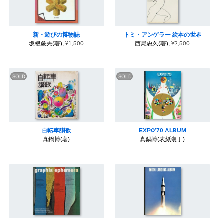
新・遊びの博物誌
トミ・アンゲラー 絵本の世界
坂根厳夫(著),
¥1,500
西尾忠久(著),
¥2,500
自転車讃歌
EXPO’70 ALBUM
真鍋博(著)
真鍋博(表紙装丁)