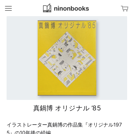
ninonbooks
冊
ジャンルから探す
ア
特集から探す
ー
ト
／
文
タグから探す
デ
字
ザ
・
イ
タ
ン
イ
キーワードから探す
イ
ン
ポ
タ
グ
建
ー
ラ
築
ナ
フ
／
シ
ィ
イ
ョ
ン
ナ
テ
ル
杉
リ
・
浦
ア
ス
康
タ
平
イ
真鍋博 オリジナル ’85
の
写
ル
ブ
真
ッ
／
ク
フ
福
デ
ァ
田
イラストレーター真鍋博の作品集『オリジナル197
ザ
ッ
繁
イ
シ
雄
ン
5』の10年後の続編。
ョ