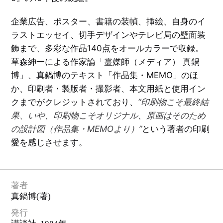
ン
V
ア
i
ン
企業広告、ポスター、書籍の装幀、挿絵、自身のイ
絵
s
ク
本
u
ル
ラストエッセイ、切手デザインやテレビ局の壁面装
／
a
ト
イ
l
リ
ラ
飾まで、多彩な作品140点をオールカラーで収録。
i
ス
ス
z
と
ト
a
草森紳一による作家論「霊媒師（メディア） 真鍋
洋
レ
t
酒
ー
i
天
博」、真鍋博のテキスト「作品集・MEMO」のほ
シ
o
国
ョ
n
か、印刷者・製版者・撮影者、本文用紙と使用イン
ン
E
クまでがクレジットされており、
“印刷物こそ最終結
洋
X
音
酒
P
楽
天
果、いや、印刷物こそオリジナル、原画はそのため
O
／
国
'
映
7
の設計図（作品集・MEMOより）”
という著者の印刷
画
0
／
柳
大
愛を感じさせます。
演
原
阪
劇
良
万
平
博
と
文
そ
学
タ
の
／
グ
周
詩
著者
一
辺
／
覧
真鍋博
(著)
エ
を
ッ
見
C
セ
る
I
発行
イ
・