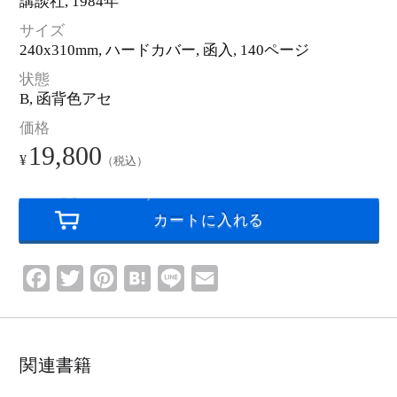
講談社
, 1984年
ロ
ゴ
・
サイズ
ピ
ク
240x310mm, ハードカバー, 函入,
140ページ
ト
グ
ラ
状態
ム
B, 函背色アセ
価格
19,800
¥
（税込）
F
T
P
H
L
E
a
w
i
a
i
m
c
i
n
t
n
a
e
t
t
e
e
i
関連書籍
b
t
e
n
l