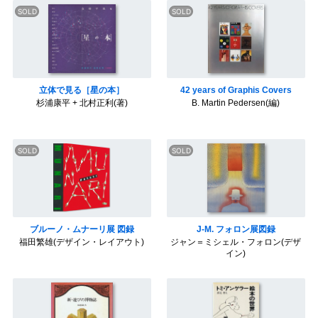
o
e
r
a
o
r
e
k
s
t
立体で見る［星の本］
42 years of Graphis Covers
杉浦康平 + 北村正利(著)
B. Martin Pedersen(編)
ブルーノ・ムナーリ展 図録
J-M. フォロン展図録
福田繁雄(デザイン・レイアウト)
ジャン＝ミシェル・フォロン(デザ
イン)