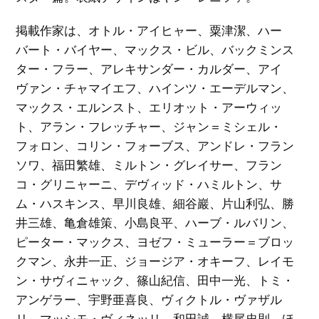
ン
ア
ダ
ン
掲載作家は、オトル・アイヒャー、粟津潔、ハー
絵
イ
ク
本
ア
ル
バート・バイヤー、マックス・ビル、バックミンス
／
グ
ト
イ
ラ
リ
ラ
ター・フラー、アレキサンダー・カルダー、アイ
ム
ス
ス
と
ト
ヴァン・チャマイエフ、ハインツ・エーデルマン、
洋
レ
福
酒
ー
田
天
マックス・エルンスト、エリオット・アーウィッ
シ
繁
国
ョ
雄
ト、アラン・フレッチャー、ジャン＝ミシェル・
ン
E
フォロン、コリン・フォーブス、アンドレ・フラン
タ
X
音
グ
P
楽
一
ソワ、福田繁雄、ミルトン・グレイサー、フラン
O
／
覧
'
映
を
7
コ・グリニャーニ、デヴィッド・ハミルトン、サ
画
見
0
／
る
大
ム・ハスキンス、早川良雄、細谷巖、片山利弘、勝
演
阪
劇
万
井三雄、亀倉雄策、小島良平、ハーブ・ルバリン、
博
と
文
ピーター・マックス、ヨゼフ・ミューラー＝ブロッ
そ
学
の
／
周
クマン、永井一正、ジョージア・オキーフ、レイモ
詩
辺
／
ン・サヴィニャック、篠山紀信、田中一光、トミ・
エ
ッ
C
セ
アンゲラー、宇野亜喜良、ヴィクトル・ヴァザル
I
イ
・