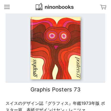
ninonbooks
冊
ジャンルから探す
ア
特集から探す
ー
ト
／
文
タグから探す
デ
字
ザ
・
イ
タ
ン
M
キーワードから探す
イ
a
ポ
p
グ
建
ラ
築
フ
／
D
ィ
イ
i
ン
a
テ
g
杉
リ
r
浦
ア
a
康
m
平
Graphis Posters 73
の
写
ブ
真
G
ッ
／
r
ク
フ
a
デ
ァ
p
スイスのデザイン誌『グラフィス』年鑑1973年版 ポ
ザ
ッ
h
イ
シ
i
ン
スター篇。表紙デザインはヤン・レニツァ。
ョ
s