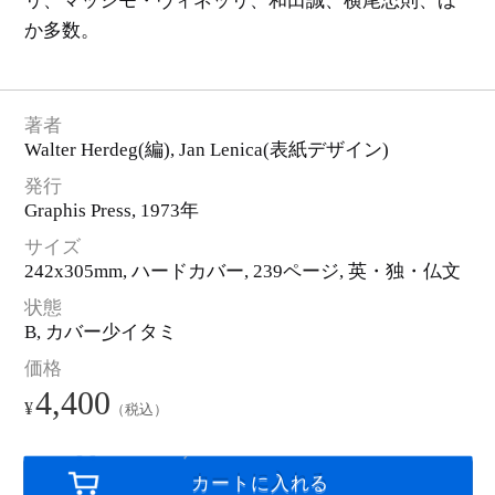
リ、マッシモ・ヴィネッリ、和田誠、横尾忠則、ほ
ロ
ゴ
・
か多数。
ピ
ク
ト
グ
ラ
ム
著者
Walter Herdeg
(編),
Jan Lenica
(表紙デザイン)
発行
Graphis Press
, 1973年
サイズ
242x305mm, ハードカバー,
239ページ
, 英・独・仏文
状態
B, カバー少イタミ
価格
4,400
¥
（税込）