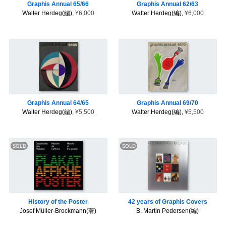
Graphis Annual 65/66
Graphis Annual 62/63
Walter Herdeg(編),
¥6,000
Walter Herdeg(編),
¥6,000
Graphis Annual 64/65
Graphis Annual 69/70
Walter Herdeg(編),
¥5,500
Walter Herdeg(編),
¥5,500
History of the Poster
42 years of Graphis Covers
Josef Müller-Brockmann(著)
B. Martin Pedersen(編)