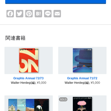
F
T
P
H
L
E
a
w
i
a
i
m
c
i
n
t
n
a
e
t
t
e
e
i
関連書籍
b
t
e
n
l
o
e
r
a
o
r
e
k
s
t
Graphis Annual 72/73
Graphis Annual 71/72
Walter Herdeg(編),
¥5,000
Walter Herdeg(編),
¥5,000