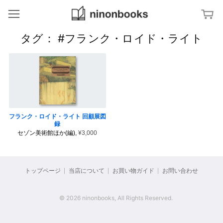
ninonbooks
冊
タグ： #フランク・ロイド・ライト
ジャンルから探す
ア
特集から探す
ー
ト
／
文
タグから探す
デ
字
ザ
・
イ
タ
ン
イ
キーワードから探す
イ
ン
ポ
タ
フランク・ロイド・ライト 回顧展図
グ
建
ー
ラ
録
築
ナ
フ
／
シ
セゾン美術館ほか(編),
¥3,000
ィ
イ
ョ
ン
ナ
テ
ル
杉
リ
・
浦
ア
ス
康
タ
トップページ
当店について
お買い物ガイド
お問い合わせ
平
イ
の
写
ル
ブ
真
ッ
／
ク
フ
© 2026 ninonbooks, All Rights Reserved.
福
デ
ァ
田
ザ
ッ
繁
イ
シ
雄
ン
ョ