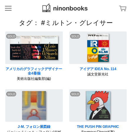
ninonbooks
冊
タグ： #ミルトン・グレイサー
ジャンルから探す
ア
特集から探す
ー
ト
／
文
タグから探す
デ
字
ザ
・
イ
タ
ン
D
キーワードから探す
イ
i
ポ
a
アメリカのグラフィックデザイナー
アイデア IDEA No. 114
グ
建
g
ラ
全4冊揃
誠文堂新光社
築
r
フ
／
a
美術出版社編集部(編)
ィ
イ
m
ン
テ
杉
リ
亀
浦
ア
倉
康
雄
平
策
の
写
ブ
真
ッ
／
V
ク
フ
i
デ
ァ
s
ザ
ッ
u
イ
J-M. フォロン展図録
THE PUSH PIN GRAPHIC
シ
a
ン
ョ
l