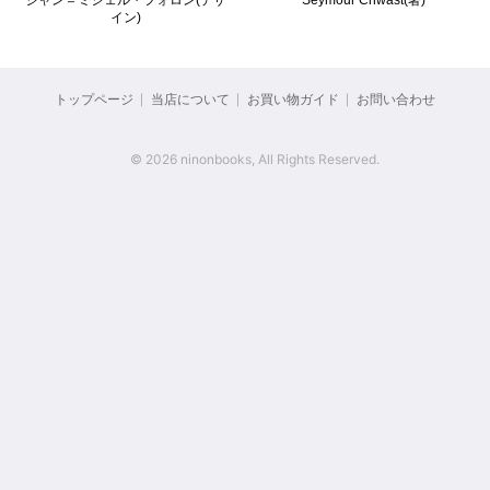
ジャン＝ミシェル・フォロン(デザ
Seymour Chwast(著)
ン
i
イン)
z
ア
a
ン
絵
t
ク
本
i
ル
／
o
ト
イ
n
リ
トップページ
当店について
お買い物ガイド
お問い合わせ
ラ
ス
ス
と
ト
開
洋
レ
高
酒
ー
健
© 2026 ninonbooks, All Rights Reserved.
天
シ
国
ョ
ン
洋
酒
E
天
X
音
国
P
楽
O
／
'
映
タ
7
画
グ
0
／
一
大
演
覧
阪
劇
を
万
見
博
る
と
文
そ
学
の
／
周
詩
辺
／
エ
ッ
C
セ
I
イ
・