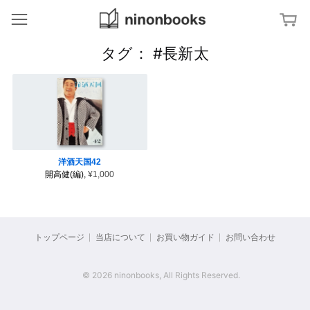
ninonbooks
冊
タグ： #長新太
ジャンルから探す
ア
特集から探す
ー
ト
／
文
タグから探す
デ
字
ザ
・
イ
タ
ン
イ
キーワードから探す
イ
ン
ポ
タ
洋酒天国42
グ
建
ー
ラ
開高健(編),
¥1,000
築
ナ
フ
／
シ
ィ
イ
ョ
ン
ナ
テ
ル
杉
リ
・
浦
ア
ス
康
タ
トップページ
当店について
お買い物ガイド
お問い合わせ
平
イ
の
写
ル
ブ
真
ッ
／
ク
フ
© 2026 ninonbooks, All Rights Reserved.
美
デ
ァ
術
ザ
ッ
出
イ
シ
版
ン
ョ
社