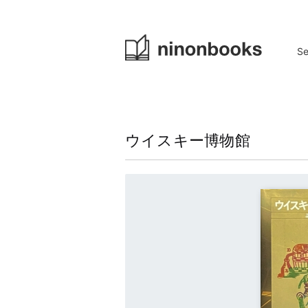
ninonboo
Se
ジャンルから探す
特
アート／デザイン
建築／インテリア
ウイスキー博物館
写真／ファッション
絵本／イラストレーション
音楽／映画／演劇
文学／詩／エッセイ