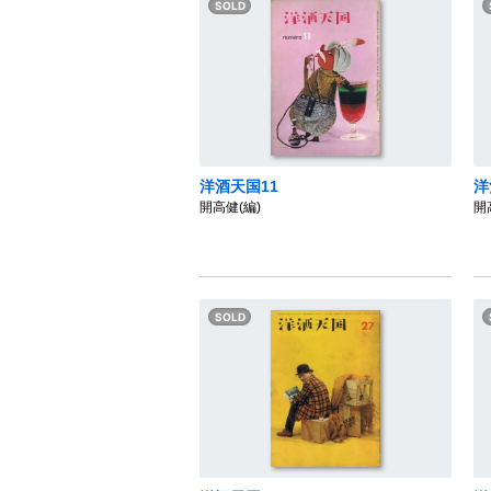
洋酒天国11
洋
開高健(編)
開