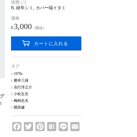
状態
B, 経年シミ, カバー端イタミ
価格
3,000
¥
（税込）
タグ
1970s
勝井三雄
吉行淳之介
小松左京
ッグ
梅棹忠夫
作
開高健
。
F
T
P
H
L
E
a
w
i
a
i
m