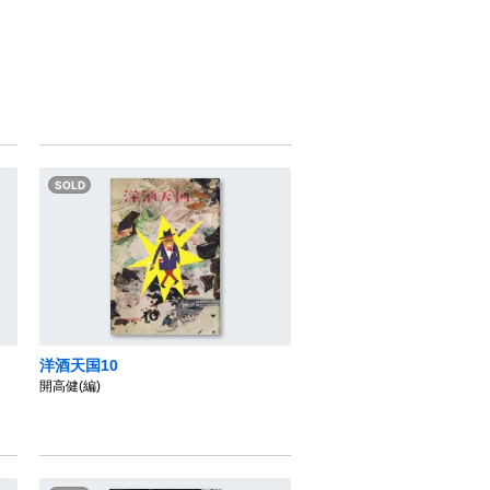
c
i
n
t
n
a
e
t
t
e
e
i
b
t
e
n
l
o
e
r
a
o
r
e
k
s
t
洋酒天国10
開高健(編)