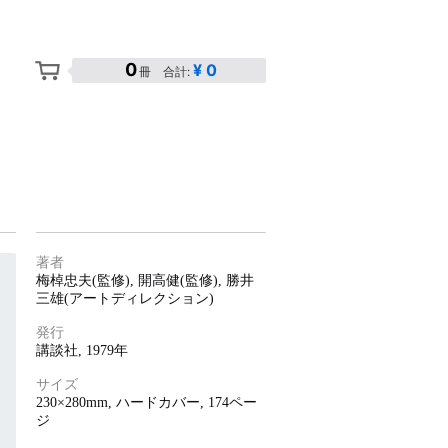
0
¥ 0
冊 合計:
キーワードから探す
著者
梅棹忠夫
(監修),
開高健
(監修),
勝井
三雄
(アートディレクション)
発行
講談社
, 1979年
S
A
サイズ
B
230×280mm, ハードカバー,
174ペー
C
ジ