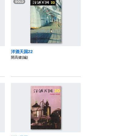
洋酒天国22
開高健(編)