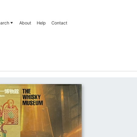
ks
arch
About
Help
Contact
集から探す
タグから探す
文字・タイポグラフィ
地図
杉浦康平のブックデザイン
インターナショナル・スタイル
アンクルトリスと洋酒天国
美術出版社
EXPO'70 大阪万博とその周辺
季刊グラフィックデザイン
CI・ロゴ・ピクトグラム
展覧会図録
タグ一覧を見る