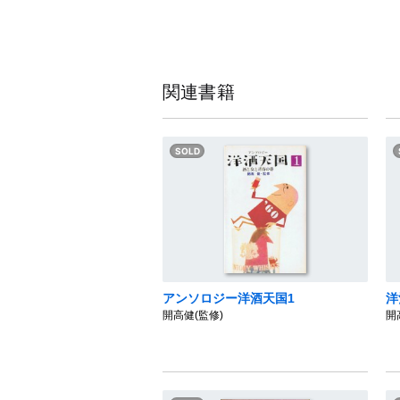
関連書籍
アンソロジー洋酒天国1
洋
開高健(監修)
開