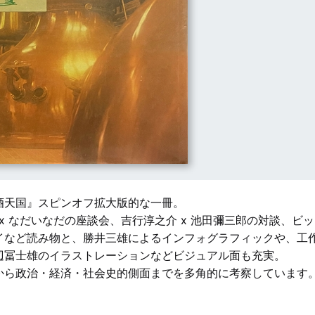
酒天国』スピンオフ拡大版的な一冊。
 x なだいなだの座談会、吉行淳之介 x 池田彌三郎の対談、ビ
イなど読み物と、勝井三雄によるインフォグラフィックや、工
辺冨士雄のイラストレーションなどビジュアル面も充実。
から政治・経済・社会史的側面までを多角的に考察しています