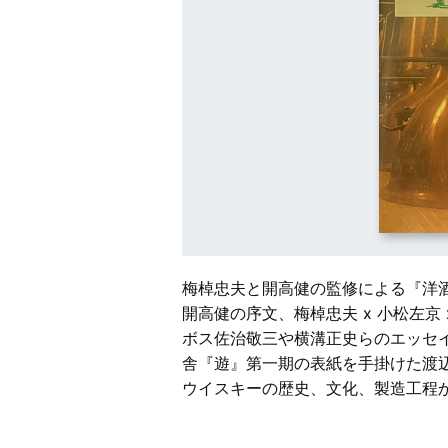
梅棹忠夫と開高健の監修による『洋
開高健の序文、梅棹忠夫 x 小松左京
ボス佐治敬三や横溝正史らのエッセ
舎『遊』第一期の表紙を手掛けた渡
ウイスキーの歴史、文化、製造工程