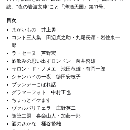
ン
展
誌。“夜の岩波文庫”こと『洋酒天国』第11号。
覧
ア
会
ン
絵
図
ク
本
録
ル
目次
／
ト
イ
リ
ラ
勝
まがいもの 井上勇
ス
ス
見
と
ト
勝
洋
コント三人集 田辺貞之助・丸尾長顕・岩佐東一
レ
酒
ー
天
シ
郎
タ
国
ョ
グ
ン
一
ラ・セーヌ 芦野宏
覧
E
を
酒飲みの思い出すロンドン 向井啓雄
X
音
見
P
楽
る
O
サロン・ド・ノメエ 池田竜雄・有岡一郎
／
'
映
7
画
シャンハイの一夜 徳田安枝子
0
／
大
演
ブランデーこぼれ話
阪
劇
万
グラマーフォト 中村正也
博
と
文
そ
ちょっとイケます
学
の
／
周
詩
ヴァルバリチェラ 庄野英二
辺
／
エ
随筆二題 喜楽山人・加藤一郎
ッ
C
セ
酒のさかな 桶谷繁雄
I
イ
・