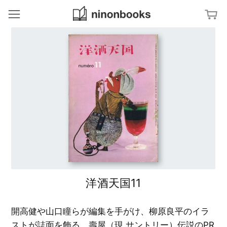
ninonbooks
冊
ジャンルから探す
ア
特集から探す
ー
ト
／
文
タグから探す
デ
字
ザ
・
イ
タ
ン
田
キーワードから探す
イ
中
ポ
一
グ
建
光
ラ
築
フ
／
ィ
イ
亀
ン
倉
テ
雄
杉
リ
策
浦
ア
康
平
D
洋酒天国11
の
写
i
ブ
真
a
ッ
／
g
ク
フ
r
デ
ァ
a
開高健や山口瞳らが編集を手がけ、柳原良平のイラ
ザ
ッ
m
イ
シ
ン
ストが誌面を飾る、壽屋（現 サントリー）伝説のPR
ョ