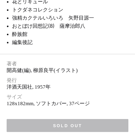
ロ
花とリキュール
ゴ
・
トクダネコレクション
ピ
ク
強精カクテルいろいろ 矢野目源一
ト
グ
おとぼけ回想記(8) 薩摩治郎八
ラ
ム
酔族館
編集後記
著者
開高健
(編),
柳原良平
(イラスト)
発行
洋酒天国社
, 1957年
サイズ
128x182mm, ソフトカバー,
37ページ
SOLD OUT