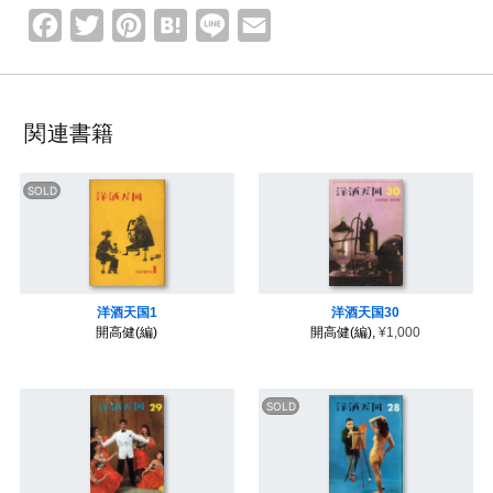
F
T
P
H
L
E
a
w
i
a
i
m
c
i
n
t
n
a
e
t
t
e
e
i
関連書籍
b
t
e
n
l
o
e
r
a
o
r
e
k
s
t
洋酒天国1
洋酒天国30
開高健(編)
開高健(編),
¥1,000