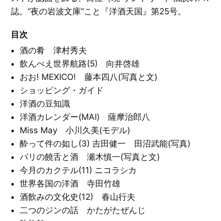
ン
高
誌。“夜の岩波文庫”こと『洋酒天国』第25号。
健
ア
ン
絵
ク
本
洋
ル
目次
／
酒
ト
イ
天
リ
ラ
国
酒の肴 津村秀夫
ス
ス
と
ト
洋
飲んべえ世界航路(5) 向井啓雄
レ
タ
酒
ー
グ
天
シ
おお! MEXICO! 藤本四八(写真と文)
一
国
ョ
覧
ン
を
ショッピング・ガイド
見
E
る
洋酒の豆知識
X
音
P
楽
O
洋酒カレンダー(MAI) 薩摩治郎八
／
'
映
7
画
Miss May 小川久美(モデル)
0
／
大
演
酔って件の如し(3) 吉田健一 田沼武能(写真)
阪
劇
万
パリの饒舌と酒 瀬木慎一(写真と文)
博
と
文
そ
今月のカクテル(11) ニコラシカ
学
の
／
周
詩
世界各国の洋酒 寺田竹雄
辺
／
エ
酒飲みの文化史(12) 春山行夫
ッ
C
セ
二つのジンの話 かたがたぜんじ
I
イ
・