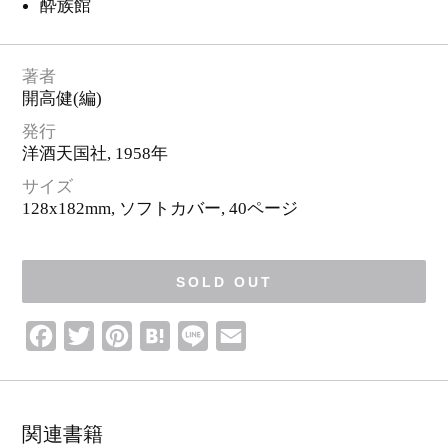
ロ
酔族館
ゴ
・
ピ
ク
ト
グ
著者
ラ
ム
開高健
(編)
発行
洋酒天国社
, 1958年
サイズ
128x182mm, ソフトカバー,
40ページ
SOLD OUT
F
T
P
H
L
E
a
w
i
a
i
m
c
i
n
t
n
a
e
t
t
e
e
i
関連書籍