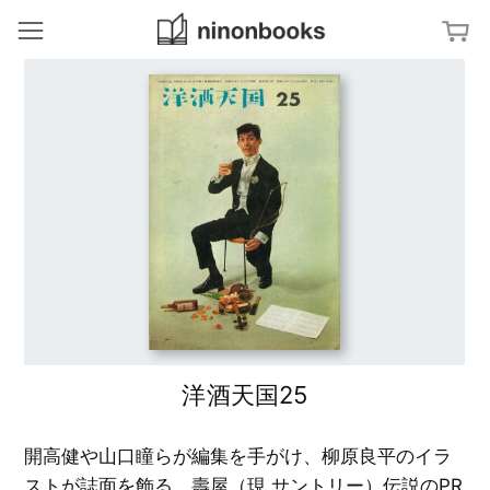
ninonbooks
冊
ジャンルから探す
ア
特集から探す
ー
ト
／
文
タグから探す
デ
字
ザ
・
イ
タ
ン
M
キーワードから探す
イ
a
ポ
p
グ
建
ラ
築
フ
／
亀
ィ
イ
倉
ン
雄
テ
策
杉
リ
浦
ア
康
G
平
r
洋酒天国25
の
写
a
ブ
真
p
ッ
／
h
ク
フ
i
デ
ァ
s
開高健や山口瞳らが編集を手がけ、柳原良平のイラ
ザ
ッ
イ
シ
ン
ストが誌面を飾る、壽屋（現 サントリー）伝説のPR
ョ
開