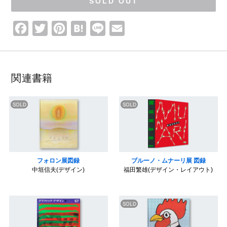
ロ
SOLD OUT
ゴ
・
ピ
ク
F
T
P
H
L
E
ト
グ
a
w
i
a
i
m
ラ
ム
c
i
n
t
n
a
e
t
t
e
e
i
関連書籍
b
t
e
n
l
o
e
r
a
o
r
e
k
s
t
フォロン展図録
ブルーノ・ムナーリ展 図録
中垣信夫(デザイン)
福田繁雄(デザイン・レイアウト)