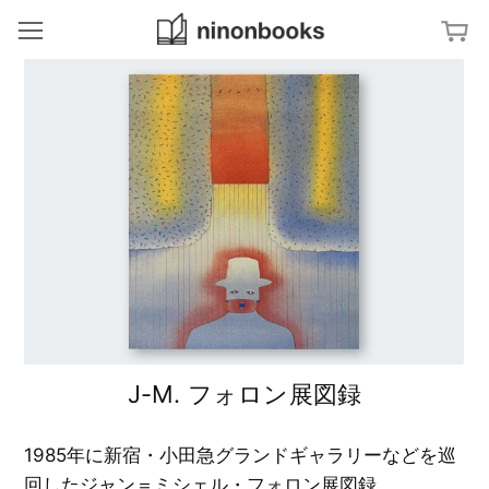
ninonbooks
冊
ジャンルから探す
ア
特集から探す
ー
ト
／
文
タグから探す
デ
字
ザ
・
イ
タ
ン
地
キーワードから探す
イ
図
ポ
グ
建
ラ
築
美
フ
／
術
ィ
イ
出
ン
版
テ
社
杉
リ
浦
ア
康
季
平
刊
J-M. フォロン展図録
の
写
グ
ブ
真
ラ
ッ
／
フ
ク
フ
ィ
デ
ァ
ッ
1985年に新宿・小田急グランドギャラリーなどを巡
ザ
ッ
ク
イ
シ
デ
ン
回したジャン＝ミシェル・フォロン展図録。
ョ
ザ