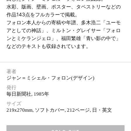
ン
イ
水彩、版画、壁画、ポスター、タペストリーなどの
ン
ア
ン
絵
作品143点をフルカラーで掲載。
ク
本
洋
ル
／
酒
フォロン本人からの寄稿や年譜、多木浩二「ユーモ
ト
イ
天
リ
ラ
国
ス
アとしての神話」、ミルトン・グレイサー「フォロ
ス
と
ト
洋
ンとミケランジェロ」、福田繁雄「青い影の中で」
レ
柳
酒
ー
原
天
シ
良
などのテキストも収録されています。
国
ョ
平
ン
E
タ
X
音
グ
P
楽
一
O
／
覧
著者
'
映
を
7
画
見
ジャン＝ミシェル・フォロン
(デザイン)
0
／
る
大
演
阪
発行
劇
万
博
毎日新聞社
, 1985年
と
文
そ
学
サイズ
の
／
周
詩
219x270mm, ソフトカバー,
212ページ
, 日・英文
辺
／
エ
ッ
C
セ
I
イ
・