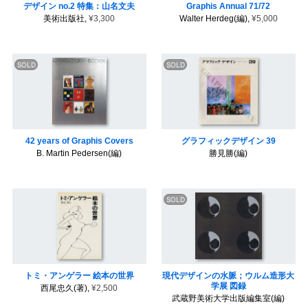
デザイン no.2 特集：山名文夫
Graphis Annual 71/72
美術出版社,
¥3,300
Walter Herdeg(編),
¥5,000
42 years of Graphis Covers
グラフィックデザイン 39
B. Martin Pedersen(編)
勝見勝(編)
トミ・アンゲラー 絵本の世界
現代デザインの水脈；ウルム造形大
学展 図録
西尾忠久(著),
¥2,500
武蔵野美術大学出版編集室(編)