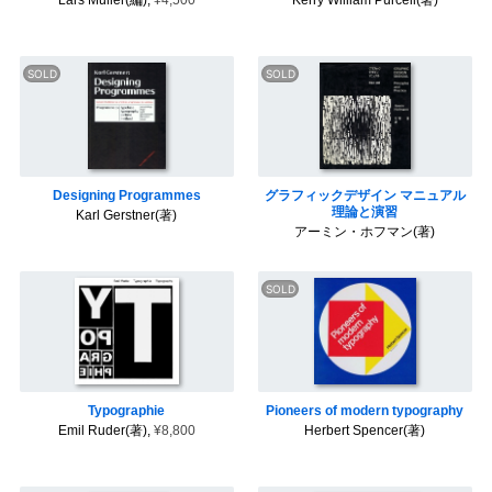
Lars Müller(編),
¥4,500
Kerry William Purcell(著)
ン
ア
開
ン
絵
高
ク
本
健
ル
／
ト
イ
リ
ラ
季
ス
ス
刊
と
ト
グ
洋
レ
ラ
酒
ー
フ
天
シ
ィ
国
ョ
ッ
ン
Designing Programmes
グラフィックデザイン マニュアル
ク
デ
理論と演習
E
Karl Gerstner(著)
ザ
X
アーミン・ホフマン(著)
音
イ
P
楽
ン
O
／
'
映
7
画
柳
0
／
原
大
演
良
阪
劇
平
万
博
と
文
タ
そ
学
グ
の
／
一
周
詩
覧
Typographie
Pioneers of modern typography
辺
／
を
Emil Ruder(著),
¥8,800
Herbert Spencer(著)
エ
見
ッ
る
C
セ
I
イ
・