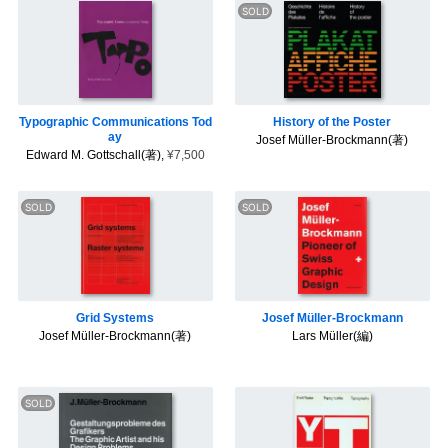
ロ
ゴ
・
ピ
ク
ト
グ
ラ
ム
Typographic Communications Tod
History of the Poster
ay
Josef Müller-Brockmann(著)
Edward M. Gottschall(著),
¥7,500
Grid Systems
Josef Müller-Brockmann
Josef Müller-Brockmann(著)
Lars Müller(編)