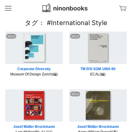
ninonbooks
冊
タグ： #International Style
ジャンルから探す
ア
特集から探す
ー
ト
／
文
タグから探す
デ
字
ザ
・
イ
タ
ン
ダ
キーワードから探す
イ
イ
ポ
ア
Corporate Diversity
TM RSI SGM 1960-90
グ
建
グ
ラ
Museum Of Design Zurich(編)
ECAL(編)
築
ラ
フ
／
ム
ィ
イ
ン
テ
V
杉
リ
i
浦
ア
s
康
u
平
a
の
写
l
ブ
真
i
ッ
／
z
ク
フ
a
デ
ァ
t
ザ
ッ
i
イ
Josef Müller-Brockmann
Josef Müller-Brockmann
シ
o
ン
ョ
n