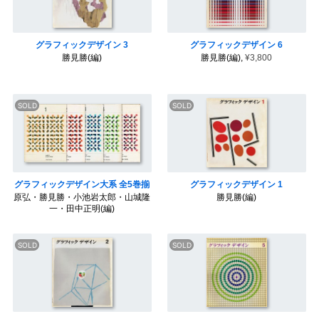
k
s
t
グラフィックデザイン 3
グラフィックデザイン 6
勝見勝(編)
勝見勝(編),
¥3,800
グラフィックデザイン大系 全5巻揃
グラフィックデザイン 1
原弘・勝見勝・小池岩太郎・山城隆
勝見勝(編)
一・田中正明(編)