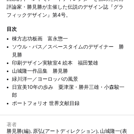
ン
O
評論家・勝見勝が主催した伝説のデザイン誌『グラ
ア
ン
絵
洋
フィックデザイン』第4号。
ク
本
酒
ル
／
天
ト
イ
国
リ
ラ
目次
ス
ス
と
ト
タ
洋
棟方志功板画 富永惣一
レ
グ
酒
ー
一
天
シ
ソウル・バス／スペースタイムのデザイナー 勝
覧
国
ョ
を
ン
見
見勝
る
E
印刷デザイン実験室4 絵本 福田繁雄
X
音
P
楽
O
山城隆一作品集 勝見勝
／
'
映
7
画
緑川洋一／ヨーロッパの風景
0
／
大
演
日宣美10年の歩み 粟津潔・勝井三雄・小森駿一
阪
劇
万
郎
博
と
文
そ
ポートフォリオ 世界文献目録
学
の
／
周
詩
辺
／
エ
ッ
C
著者
セ
I
イ
・
勝見勝
(編),
原弘
(アートディレクション),
山城隆一
(表