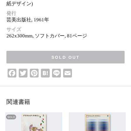
ロ
紙デザイン)
ゴ
・
ピ
発行
ク
ト
芸美出版社
, 1961年
グ
ラ
ム
サイズ
262x300mm, ソフトカバー,
81ページ
SOLD OUT
F
T
P
H
L
E
a
w
i
a
i
m
c
i
n
t
n
a
e
t
t
e
e
i
関連書籍
b
t
e
n
l
o
e
r
a
o
r
e