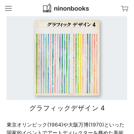
ninonbooks
冊
ジャンルから探す
ア
特集から探す
ー
ト
／
文
タグから探す
デ
字
ザ
・
イ
タ
ン
田
キーワードから探す
イ
中
ポ
一
グ
建
光
ラ
築
フ
／
ィ
イ
亀
ン
倉
テ
雄
杉
リ
策
浦
ア
康
平
福
グラフィックデザイン 4
の
写
田
ブ
真
繁
ッ
／
雄
ク
フ
デ
ァ
東京オリンピック(1964)や大阪万博(1970)といった
ザ
ッ
E
イ
シ
X
ン
国家的イベントでアートディレクターを務めた美術
ョ
P