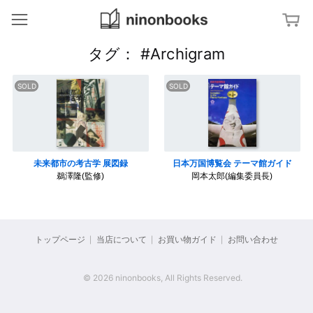
ninonbooks
冊
タグ： #Archigram
ジャンルから探す
ア
特集から探す
ー
ト
／
文
タグから探す
デ
字
ザ
・
イ
タ
ン
イ
キーワードから探す
イ
ン
ポ
タ
未来都市の考古学 展図録
日本万国博覧会 テーマ館ガイド
グ
建
ー
ラ
鵜澤隆(監修)
岡本太郎(編集委員長)
築
ナ
フ
／
シ
ィ
イ
ョ
ン
ナ
テ
ル
杉
リ
・
浦
ア
ス
康
タ
トップページ
当店について
お買い物ガイド
お問い合わせ
平
イ
の
写
ル
ブ
真
ッ
／
ク
フ
© 2026 ninonbooks, All Rights Reserved.
福
デ
ァ
田
ザ
ッ
繁
イ
シ
雄
ン
ョ