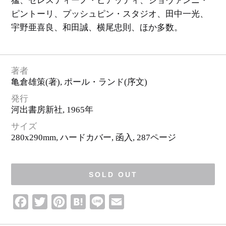
猛、セレスティーノ・ピアッティ、ジョヴァンニ・
ロ
ゴ
・
ピントーリ、プッシュピン・スタジオ、田中一光、
ピ
ク
宇野亜喜良、和田誠、横尾忠則、ほか多数。
ト
グ
ラ
ム
著者
亀倉雄策
(著),
ポール・ランド
(序文)
発行
河出書房新社
, 1965年
サイズ
280x290mm, ハードカバー, 函入,
287ページ
SOLD OUT
F
T
P
H
L
E
a
w
i
a
i
m