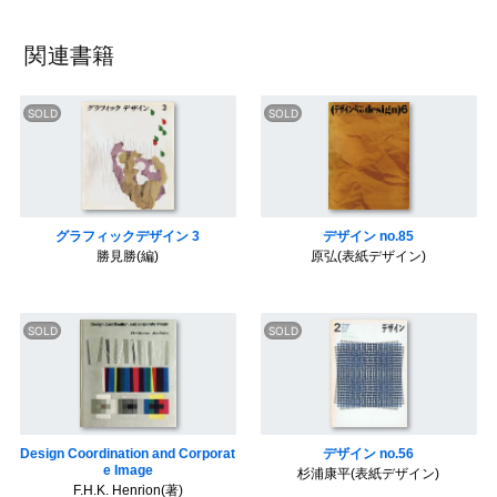
c
i
n
t
n
a
e
t
t
e
e
i
関連書籍
b
t
e
n
l
o
e
r
a
o
r
e
k
s
t
グラフィックデザイン 3
デザイン no.85
勝見勝(編)
原弘(表紙デザイン)
Design Coordination and Corporat
デザイン no.56
e Image
杉浦康平(表紙デザイン)
F.H.K. Henrion(著)