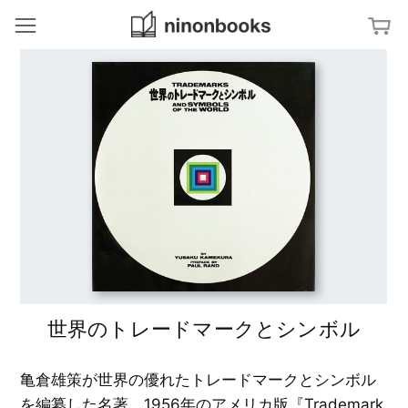
ninonbooks
冊
ジャンルから探す
ア
特集から探す
ー
ト
／
文
タグから探す
デ
字
ザ
・
イ
タ
ン
田
キーワードから探す
イ
中
ポ
一
グ
建
光
ラ
築
フ
／
ィ
イ
亀
ン
倉
テ
雄
杉
リ
策
浦
ア
康
平
美
世界のトレードマークとシンボル
の
写
術
ブ
真
出
ッ
／
版
ク
フ
社
デ
ァ
亀倉雄策が世界の優れたトレードマークとシンボル
ザ
ッ
イ
シ
V
ン
を編纂した名著。1956年のアメリカ版『Trademark
ョ
i