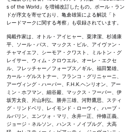
ン
s
s of the World』を増補改訂したもの。ポール・ラン
u
ア
a
ン
絵
l
ドが序文を寄せており、亀倉雄策による解説「ト
ク
本
i
ル
／
z
レードマークに関する考察」も収録されています。
ト
イ
a
リ
ラ
t
ス
ス
i
と
ト
o
掲載作家は、オトル・アイヒャー、粟津潔、杉浦康
洋
レ
n
酒
ー
天
平、ソール・バス、マックス・ビル、アイヴァン・
シ
国
ョ
洋
チャマイエフ、シーモア・クワスト、ミルトン・グ
ン
酒
天
E
レイサー、ウィム・クロウエル、オーレ・エクセ
国
X
音
P
楽
ル、フレッチャー／フォーブス／ギル、福田繁雄、
O
／
タ
'
映
グ
7
カール・ゲルストナー、フランコ・グリニャーニ、
画
一
0
／
覧
大
アーヴィング・ハーパー、F.H.K.ヘンリオン、アー
演
を
阪
劇
見
万
ミン・ホフマン、細谷巖、マックス・フーバー、伊
る
博
と
文
坂芳太良、片山利弘、勝井三雄、河野鷹思、スティ
そ
学
の
／
周
グ・リンドベリ、レイモンド・ローウィ、ハーブ・
詩
辺
／
ルバリン、エンツォ・マリ、永井一正、仲條正義、
エ
ッ
C
セ
ジョージ・ネルソン、ハンス・ノイブルグ、大高
I
イ
・