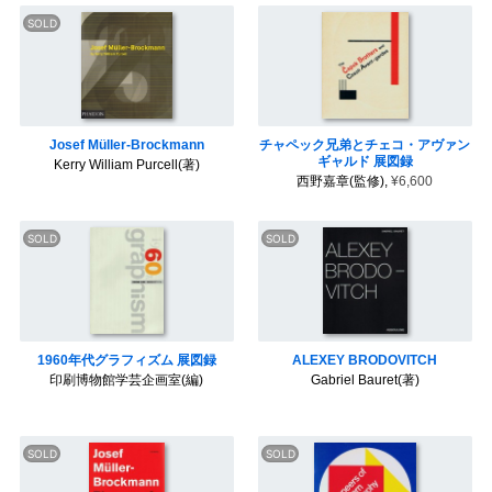
Josef Müller-Brockmann
チャペック兄弟とチェコ・アヴァン
ギャルド 展図録
Kerry William Purcell(著)
西野嘉章(監修),
¥6,600
1960年代グラフィズム 展図録
ALEXEY BRODOVITCH
印刷博物館学芸企画室(編)
Gabriel Bauret(著)