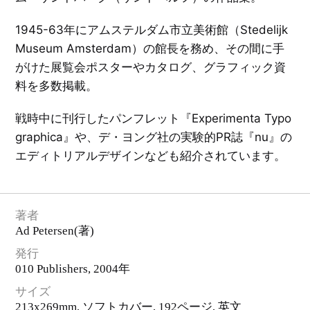
ン
ア
福
ン
1945-63年にアムステルダム市立美術館（Stedelijk
絵
田
ク
本
繁
ル
Museum Amsterdam）の館長を務め、その間に手
／
雄
ト
イ
リ
ラ
がけた展覧会ポスターやカタログ、グラフィック資
ス
ス
勝
と
ト
見
料を多数掲載。
洋
レ
勝
酒
ー
天
シ
国
ョ
タ
戦時中に刊行したパンフレット『Experimenta Typo
ン
グ
一
graphica』や、デ・ヨング社の実験的PR誌『nu』の
E
覧
X
音
を
P
エディトリアルデザインなども紹介されています。
楽
見
O
／
る
'
映
7
画
0
／
大
演
阪
劇
万
著者
博
と
Ad Petersen
(著)
文
そ
学
の
／
発行
周
詩
辺
／
010 Publishers
, 2004年
エ
ッ
C
セ
サイズ
I
イ
・
213x269mm, ソフトカバー,
192ページ
, 英文