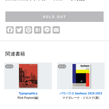
ロ
ゴ
・
ピ
ク
ト
SOLD OUT
グ
ラ
ム
F
T
P
H
L
E
a
w
i
a
i
m
c
i
n
t
n
a
e
t
t
e
e
i
関連書籍
b
t
e
n
l
o
e
r
a
o
r
e
k
s
t
Typographica
バウハウス bauhaus 1919-1933
Rick Poynor(編)
マグダレーナ・ドロステ(著)