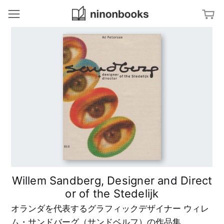
ninonbooks
冊
ジャンルから探す
ア
特集から探す
ー
ト
／
文
タグから探す
デ
字
ザ
・
イ
タ
ン
M
キーワードから探す
イ
a
ポ
p
グ
建
ラ
築
フ
／
D
ィ
イ
i
ン
a
テ
g
杉
リ
r
浦
ア
a
康
m
平
Willem Sandberg, Designer and Direct
の
写
ブ
真
G
ッ
or of the Stedelijk
／
r
ク
フ
a
デ
ァ
p
オランダを代表するグラフィックデザイナー ウィレ
ザ
ッ
h
イ
シ
i
ン
ム・サンドバーグ（サンドベルフ）の作品集。
ョ
s