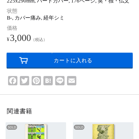
ロ
225x290mm, ハードカバー,
176ページ
, 英・独・仏文
ゴ
・
状態
ピ
ク
B-, カバー痛み, 経年シミ
ト
グ
ラ
価格
ム
3,000
¥
（税込）
F
T
P
H
L
E
a
w
i
a
i
m
c
i
n
t
n
a
e
t
t
e
e
i
関連書籍
b
t
e
n
l
o
e
r
a
o
r
e