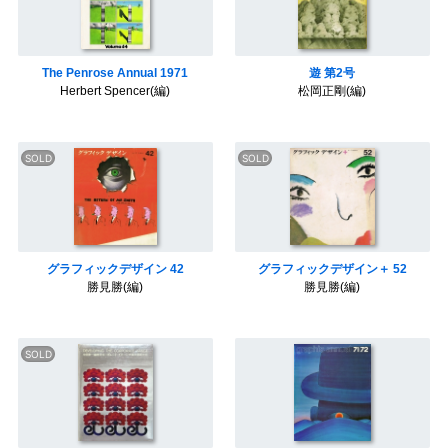
k
s
t
The Penrose Annual 1971
遊 第2号
Herbert Spencer(編)
松岡正剛(編)
グラフィックデザイン 42
グラフィックデザイン＋ 52
勝見勝(編)
勝見勝(編)