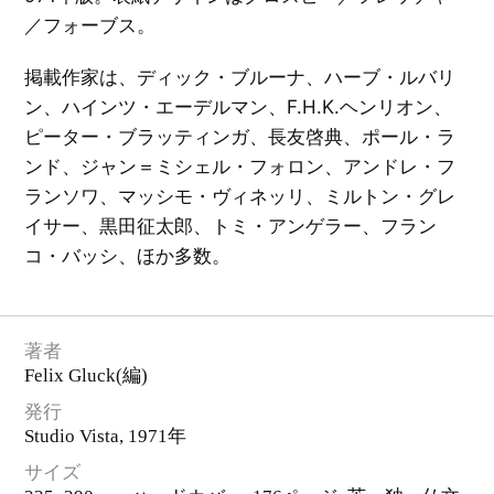
ン
ア
／フォーブス。
グ
ア
ラ
ン
絵
ム
ク
本
ル
掲載作家は、ディック・ブルーナ、ハーブ・ルバリ
／
ト
イ
原
リ
ラ
ン、ハインツ・エーデルマン、F.H.K.ヘンリオン、
弘
ス
ス
と
ト
ピーター・ブラッティンガ、長友啓典、ポール・ラ
洋
レ
タ
酒
ー
グ
天
ンド、ジャン＝ミシェル・フォロン、アンドレ・フ
シ
一
国
ョ
覧
ランソワ、マッシモ・ヴィネッリ、ミルトン・グレ
ン
を
見
E
イサー、黒田征太郎、トミ・アンゲラー、フラン
る
X
音
P
楽
コ・バッシ、ほか多数。
O
／
'
映
7
画
0
／
大
演
阪
劇
万
著者
博
と
文
Felix Gluck
(編)
そ
学
の
／
周
詩
発行
辺
／
エ
Studio Vista
, 1971年
ッ
C
セ
I
サイズ
イ
・