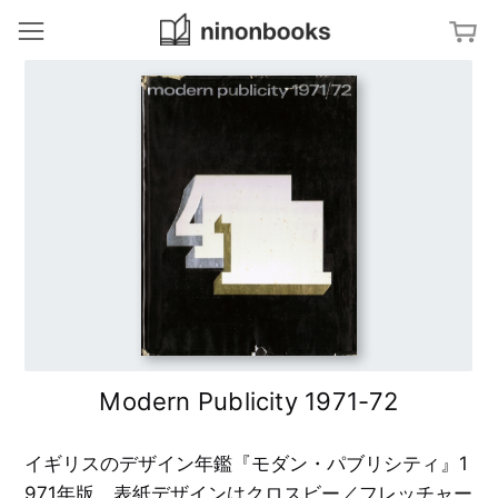
ninonbooks
冊
ジャンルから探す
ア
特集から探す
ー
ト
／
文
タグから探す
デ
字
ザ
・
イ
タ
ン
地
キーワードから探す
イ
図
ポ
グ
建
ラ
築
亀
フ
／
倉
ィ
イ
雄
ン
策
テ
杉
リ
浦
ア
G
康
r
平
a
Modern Publicity 1971-72
の
写
p
ブ
真
h
ッ
／
i
ク
フ
s
デ
ァ
イギリスのデザイン年鑑『モダン・パブリシティ』1
ザ
ッ
イ
シ
ダ
ン
971年版。表紙デザインはクロスビー／フレッチャー
ョ
イ