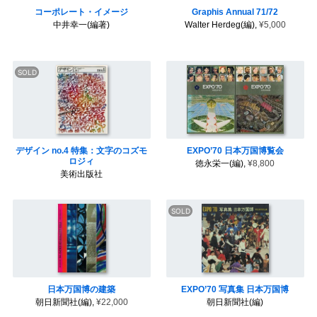
コーポレート・イメージ
Graphis Annual 71/72
中井幸一(編著)
Walter Herdeg(編),
¥5,000
デザイン no.4 特集：文字のコズモ
EXPO’70 日本万国博覧会
ロジィ
徳永栄一(編),
¥8,800
美術出版社
日本万国博の建築
EXPO’70 写真集 日本万国博
朝日新聞社(編),
¥22,000
朝日新聞社(編)