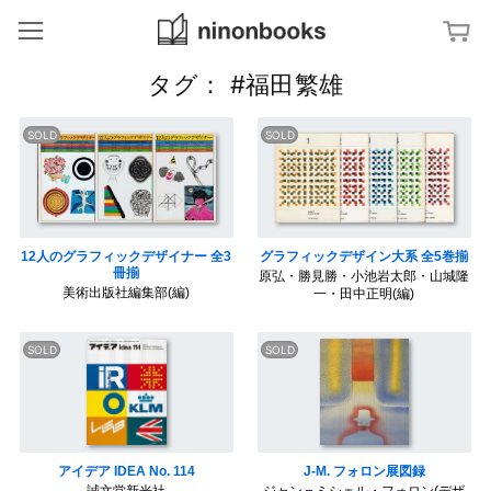
ninonbooks
冊
タグ： #福田繁雄
ジャンルから探す
ア
特集から探す
ー
ト
／
文
タグから探す
デ
字
ザ
・
イ
タ
ン
地
キーワードから探す
イ
図
ポ
12人のグラフィックデザイナー 全3
グラフィックデザイン大系 全5巻揃
グ
建
ラ
冊揃
原弘・勝見勝・小池岩太郎・山城隆
築
亀
フ
／
倉
美術出版社編集部(編)
一・田中正明(編)
ィ
イ
雄
ン
策
テ
杉
リ
浦
ア
D
康
i
平
a
の
写
g
ブ
真
r
ッ
／
a
ク
フ
m
デ
ァ
ザ
ッ
イ
アイデア IDEA No. 114
J-M. フォロン展図録
シ
福
ン
ョ
田