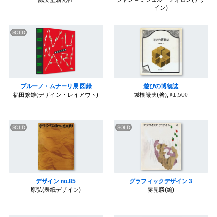
誠文堂新光社
ジャン＝ミシェル・フォロン(デザ
ン
繁
イン)
雄
ア
ン
絵
ク
本
原
ル
／
弘
ト
イ
リ
ラ
ス
ス
タ
と
ト
グ
洋
レ
一
酒
ー
覧
天
シ
を
国
ョ
見
ン
ブルーノ・ムナーリ展 図録
遊びの博物誌
る
E
福田繁雄(デザイン・レイアウト)
坂根厳夫(著),
¥1,500
X
音
P
楽
O
／
'
映
7
画
0
／
大
演
阪
劇
万
博
と
文
そ
学
の
／
周
詩
デザイン no.85
グラフィックデザイン 3
辺
／
原弘(表紙デザイン)
勝見勝(編)
エ
ッ
C
セ
I
イ
・