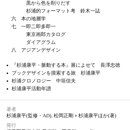
ロ
黒から色を削りだす
ゴ
・
杉浦的フォーマット考 鈴木一誌
ピ
ク
ト
六 本の地層学
グ
ラ
七 一即二即多即一
ム
東京画郎カタログ
ダイアグラム
八 アジアンデザイン
『杉浦康平・脈動する本』展によせて 長澤忠徳
ブックデザインを摸索する旅 杉浦康平
杉浦クロノロジー 中垣信夫
杉浦康平活動年譜
著者
杉浦康平
(監修・AD),
松岡正剛＋杉浦康平ほか
(著)
発行