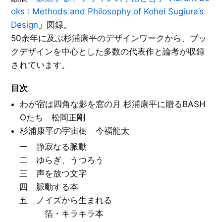
ン
グ
oks : Methods and Philosophy of Kohei Sugiura’s
ラ
ア
ム
ン
絵
Design
」図録。
ク
本
ル
／
福
50余年に及ぶ杉浦康平のデザインワークから、ブッ
ト
イ
田
リ
ラ
繁
ス
クデザインを中心とした多数の代表作と論考が収録
ス
雄
と
ト
洋
されています。
レ
酒
ー
タ
天
シ
グ
国
ョ
一
目次
ン
覧
を
E
見
わが宿は四角な影を窓の月 杉浦康平に贈るBASH
X
音
る
P
楽
O
Oたち 松岡正剛
／
'
映
7
画
杉浦康平の宇宙樹 今福龍太
0
／
大
演
阪
一 静寂なる脈動
劇
万
博
二 ゆらぎ、うつろう
と
文
そ
学
三 声を放つ文字
の
／
周
詩
四 脈動する本
辺
／
エ
五 ノイズから生まれる
ッ
C
セ
I
箔・キラキラ本
イ
・