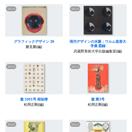
グラフィックデザイン 38
現代デザインの水脈；ウルム造形大
学展 図録
勝見勝(編)
武蔵野美術大学出版編集室(編)
遊 1001号 相似律
遊 第3号
松岡正剛(編)
松岡正剛(編)