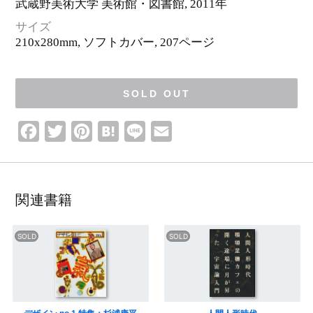
武蔵野美術大学 美術館・図書館
, 2011年
サイズ
210x280mm, ソフトカバー,
207ページ
SOLD OUT
F
T
P
H
L
E
a
w
i
a
i
m
c
i
n
t
n
a
e
t
t
e
e
i
関連書籍
b
t
e
n
l
o
e
r
a
o
r
e
k
s
t