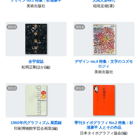
デザイン no.1 特集：杉浦康平
人間人形時代
美術出版社
稲垣足穂(著)
全宇宙誌
デザイン no.4 特集：文字のコズモ
ロジィ
松岡正剛ほか(編)
美術出版社
1960年代グラフィズム 展図録
季刊タイポグラフィ No.2 特集：杉
浦康平 人とその作品
印刷博物館学芸企画室(編)
日本タイポグラフィ協会(編)