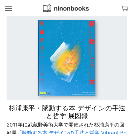
ninonbooks
冊
ジャンルから探す
ア
特集から探す
ー
ト
／
文
タグから探す
デ
字
ザ
・
イ
タ
ン
M
キーワードから探す
イ
a
ポ
p
グ
建
ラ
築
フ
／
地
ィ
イ
図
ン
テ
杉
リ
D
浦
ア
i
康
a
平
g
杉浦康平・脈動する本 デザインの手法
の
写
r
ブ
真
a
ッ
と哲学 展図録
／
m
ク
フ
デ
ァ
2011年に武蔵野美術大学で開催された杉浦康平の回
ザ
ッ
ダ
イ
シ
イ
ン
顧展「
脈動する本 デザインの手法と哲学 Vibrant Bo
ョ
ア